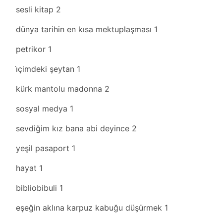
sesli kitap
2
dünya tarihin en kısa mektuplaşması
1
petrikor
1
i̇çimdeki şeytan
1
kürk mantolu madonna
2
sosyal medya
1
sevdiğim kız bana abi deyince
2
yeşil pasaport
1
hayat
1
bibliobibuli
1
eşeğin aklına karpuz kabuğu düşürmek
1