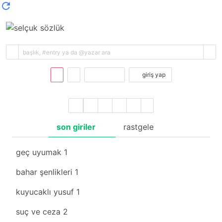
kayıt ol
giriş yap
son giriler
rastgele
geç uyumak
1
bahar şenlikleri
1
kuyucaklı yusuf
1
suç ve ceza
2