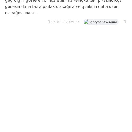
geçildiğini gösteren bir işarettir. marteniçka takılıp taşındıkça
güneşin daha fazla parlak olacağına ve günlerin daha uzun
olacağına inanılır.
17.03.2023 23:12
chrysanthemum