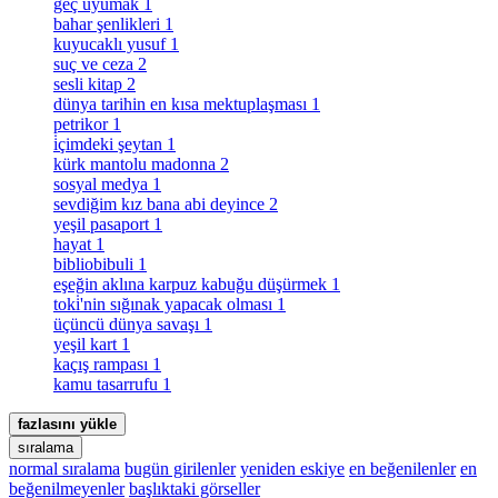
geç uyumak
1
bahar şenlikleri
1
kuyucaklı yusuf
1
suç ve ceza
2
sesli kitap
2
dünya tarihin en kısa mektuplaşması
1
petrikor
1
i̇çimdeki şeytan
1
kürk mantolu madonna
2
sosyal medya
1
sevdiğim kız bana abi deyince
2
yeşil pasaport
1
hayat
1
bibliobibuli
1
eşeğin aklına karpuz kabuğu düşürmek
1
toki̇'nin sığınak yapacak olması
1
üçüncü dünya savaşı
1
yeşil kart
1
kaçış rampası
1
kamu tasarrufu
1
fazlasını yükle
sıralama
normal sıralama
bugün girilenler
yeniden eskiye
en beğenilenler
en
beğenilmeyenler
başlıktaki görseller