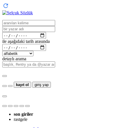
ile aşağıdaki tarih arasında
detaylı arama
kayıt ol
giriş yap
son giriler
rastgele