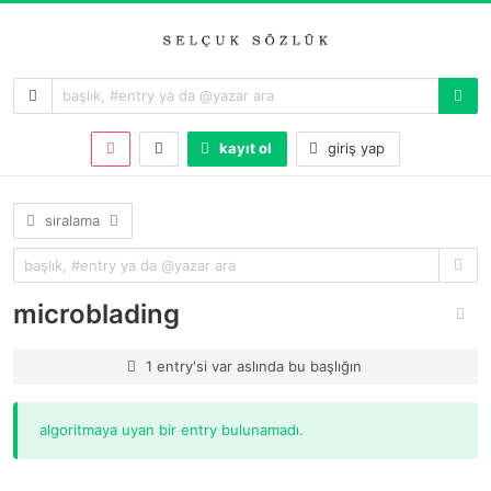
kayıt ol
giriş yap
sıralama
microblading
1 entry'si var aslında bu başlığın
algoritmaya uyan bir entry bulunamadı.