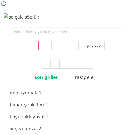
kayıt ol
giriş yap
son giriler
rastgele
geç uyumak
1
bahar şenlikleri
1
kuyucaklı yusuf
1
suç ve ceza
2