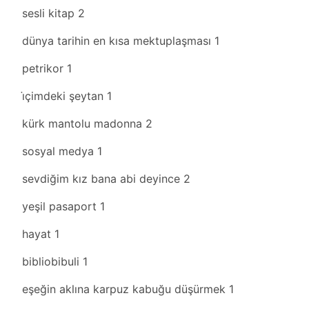
sesli kitap
2
dünya tarihin en kısa mektuplaşması
1
petrikor
1
i̇çimdeki şeytan
1
kürk mantolu madonna
2
sosyal medya
1
sevdiğim kız bana abi deyince
2
yeşil pasaport
1
hayat
1
bibliobibuli
1
eşeğin aklına karpuz kabuğu düşürmek
1