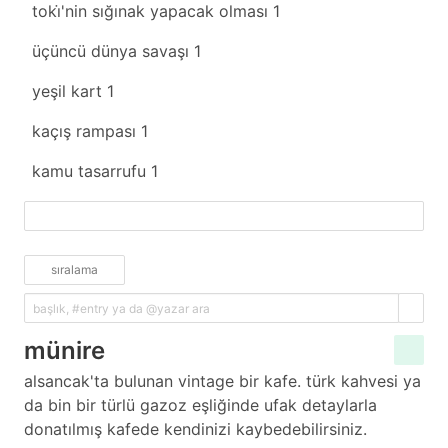
toki̇'nin sığınak yapacak olması
1
üçüncü dünya savaşı
1
yeşil kart
1
kaçış rampası
1
kamu tasarrufu
1
fazlasını yükle
sıralama
münire
alsancak'ta bulunan vintage bir kafe. türk kahvesi ya
da bin bir türlü gazoz eşliğinde ufak detaylarla
donatılmış kafede kendinizi kaybedebilirsiniz.