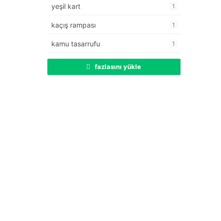
yeşil kart
1
kaçış rampası
1
kamu tasarrufu
1
fazlasını yükle