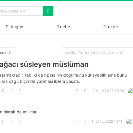
bugün
debe
ukde
lama
 ağacı süsleyen müslüman
yaşamaktadır. tabi ki de hz i̇sa'nın doğumunu kutlayabilir ama bunu
nlara özgü biçimde yapması ikilem yaşatır.
21.12.2022 05:09
 olarak da anılırlar.
21.12.2022 12:11