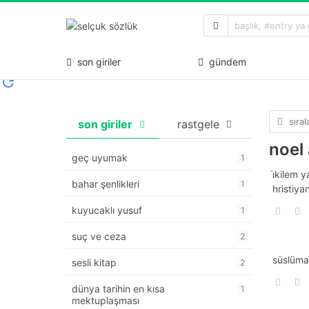
son giriler
gündem
sıra
son giriler
rastgele
noel
geç uyumak
1
i̇kilem 
bahar şenlikleri
1
hristiya
kuyucaklı yusuf
1
suç ve ceza
2
süslüman
sesli kitap
2
dünya tarihin en kısa
1
mektuplaşması