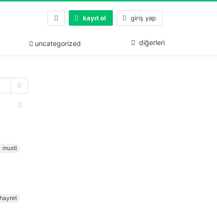
kayıt ol
giriş yap
diğerleri
uncategorized
musti
hayret