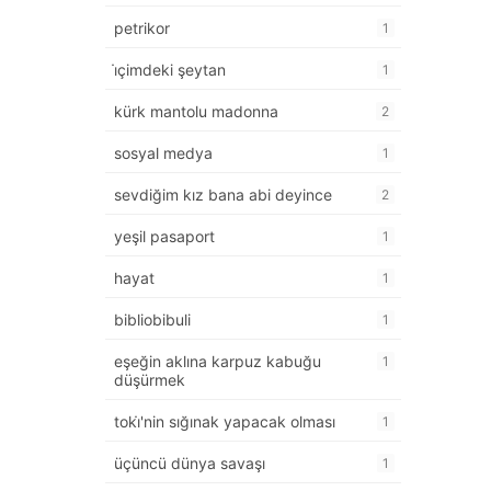
petrikor
1
i̇çimdeki şeytan
1
kürk mantolu madonna
2
sosyal medya
1
sevdiğim kız bana abi deyince
2
yeşil pasaport
1
hayat
1
bibliobibuli
1
eşeğin aklına karpuz kabuğu
1
düşürmek
toki̇'nin sığınak yapacak olması
1
üçüncü dünya savaşı
1