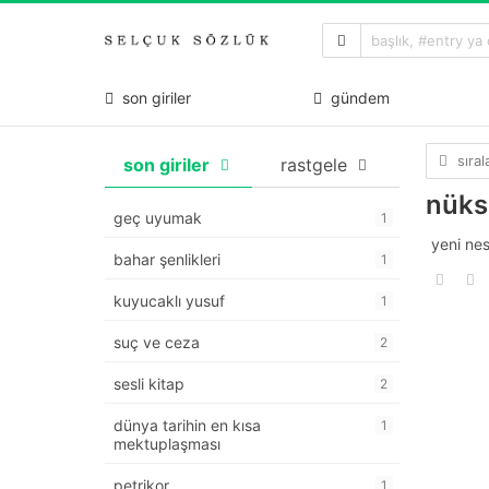
son giriler
gündem
sıra
son giriler
rastgele
nüks
geç uyumak
1
yeni nes
bahar şenlikleri
1
kuyucaklı yusuf
1
suç ve ceza
2
sesli kitap
2
dünya tarihin en kısa
1
mektuplaşması
petrikor
1