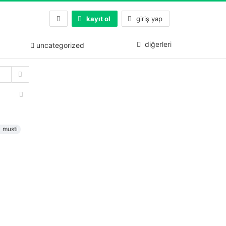
kayıt ol
giriş yap
diğerleri
uncategorized
musti