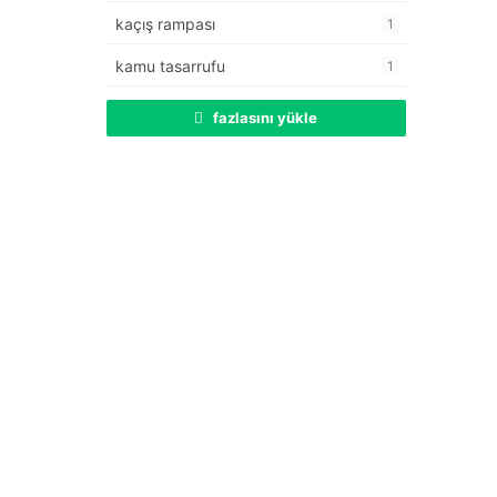
kaçış rampası
1
kamu tasarrufu
1
fazlasını yükle