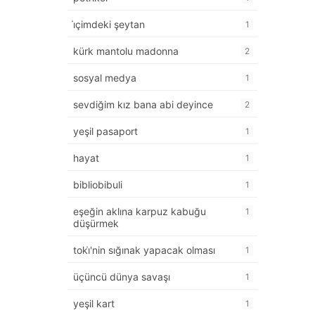
i̇çimdeki şeytan
1
kürk mantolu madonna
2
sosyal medya
1
sevdiğim kız bana abi deyince
2
yeşil pasaport
1
hayat
1
bibliobibuli
1
eşeğin aklına karpuz kabuğu
1
düşürmek
toki̇'nin sığınak yapacak olması
1
üçüncü dünya savaşı
1
yeşil kart
1