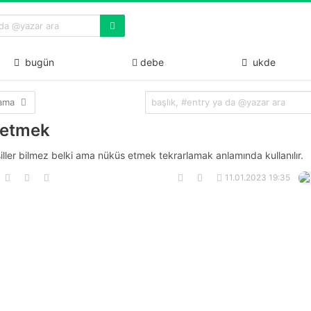
bugün
debe
ukde
lama
etmek
iller bilmez belki ama nüküs etmek tekrarlamak anlamında kullanılır.
11.01.2023 19:35