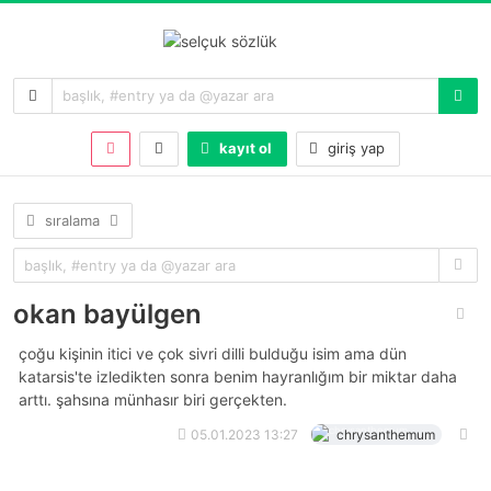
kayıt ol
giriş yap
sıralama
okan bayülgen
çoğu kişinin itici ve çok sivri dilli bulduğu isim ama dün
katarsis'te izledikten sonra benim hayranlığım bir miktar daha
arttı. şahsına münhasır biri gerçekten.
05.01.2023 13:27
chrysanthemum