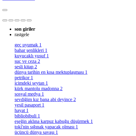
son giriler
rastgele
geç uyumak
1
bahar şenlikleri
1
kuyucaklı yusuf
1
suç ve ceza
2
sesli kitap
2
dünya tarihin en kısa mektuplaşması
1
petrikor
1
i̇çimdeki şeytan
1
kürk mantolu madonna
2
sosyal medya
1
sevdiğim kız bana abi deyince
2
yeşil pasaport
1
hayat
1
bibliobibuli
1
eşeğin aklına karpuz kabuğu düşürmek
1
toki̇'nin sığınak yapacak olması
1
üçüncü dünya savaşı
1