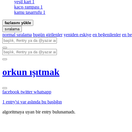
yeşil kart
1
kaçış rampası
1
kamu tasarrufu
1
fazlasını yükle
sıralama
normal sıralama
bugün girilenler
yeniden eskiye
en beğenilenler
en b
orkun ışıtmak
facebook
twitter
whatsapp
1 entry'si var aslında bu başlığın
algoritmaya uyan bir entry bulunamadı.