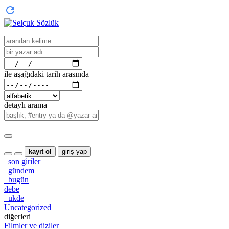
ile aşağıdaki tarih arasında
detaylı arama
kayıt ol
giriş yap
son giriler
gündem
bugün
debe
ukde
Uncategorized
diğerleri
Filmler ve diziler