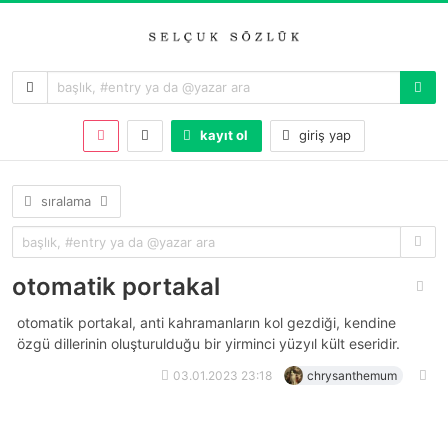
kayıt ol
giriş yap
sıralama
otomatik portakal
otomatik portakal, anti kahramanların kol gezdiği, kendine
özgü dillerinin oluşturulduğu bir yirminci yüzyıl kült eseridir.
03.01.2023 23:18
chrysanthemum