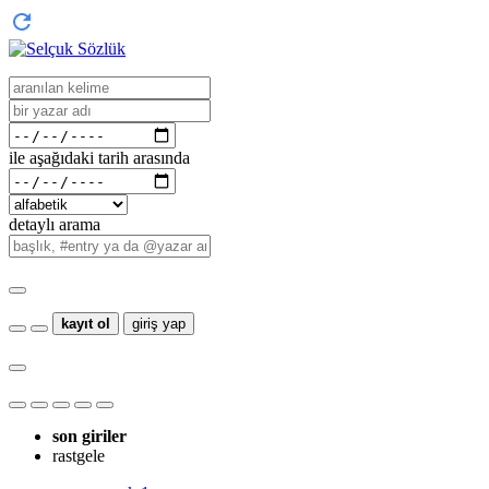
ile aşağıdaki tarih arasında
detaylı arama
kayıt ol
giriş yap
son giriler
rastgele