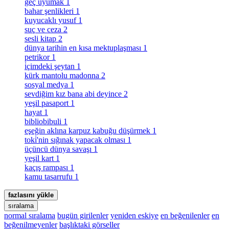
geç uyumak
1
bahar şenlikleri
1
kuyucaklı yusuf
1
suç ve ceza
2
sesli kitap
2
dünya tarihin en kısa mektuplaşması
1
petrikor
1
i̇çimdeki şeytan
1
kürk mantolu madonna
2
sosyal medya
1
sevdiğim kız bana abi deyince
2
yeşil pasaport
1
hayat
1
bibliobibuli
1
eşeğin aklına karpuz kabuğu düşürmek
1
toki̇'nin sığınak yapacak olması
1
üçüncü dünya savaşı
1
yeşil kart
1
kaçış rampası
1
kamu tasarrufu
1
fazlasını yükle
sıralama
normal sıralama
bugün girilenler
yeniden eskiye
en beğenilenler
en
beğenilmeyenler
başlıktaki görseller