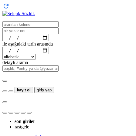
ile aşağıdaki tarih arasında
detaylı arama
kayıt ol
giriş yap
son giriler
rastgele