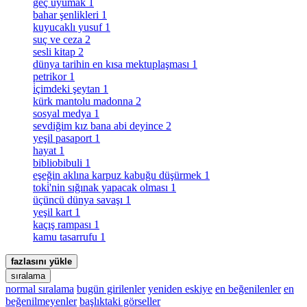
geç uyumak
1
bahar şenlikleri
1
kuyucaklı yusuf
1
suç ve ceza
2
sesli kitap
2
dünya tarihin en kısa mektuplaşması
1
petrikor
1
i̇çimdeki şeytan
1
kürk mantolu madonna
2
sosyal medya
1
sevdiğim kız bana abi deyince
2
yeşil pasaport
1
hayat
1
bibliobibuli
1
eşeğin aklına karpuz kabuğu düşürmek
1
toki̇'nin sığınak yapacak olması
1
üçüncü dünya savaşı
1
yeşil kart
1
kaçış rampası
1
kamu tasarrufu
1
fazlasını yükle
sıralama
normal sıralama
bugün girilenler
yeniden eskiye
en beğenilenler
en
beğenilmeyenler
başlıktaki görseller