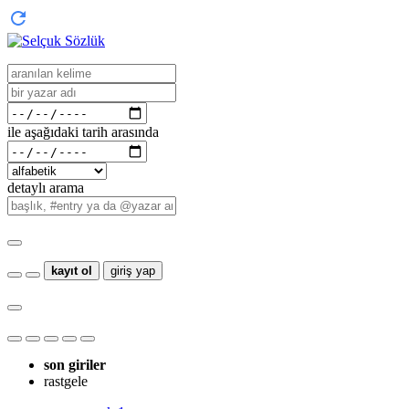
ile aşağıdaki tarih arasında
detaylı arama
kayıt ol
giriş yap
son giriler
rastgele