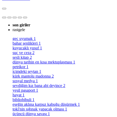
son giriler
rastgele
geç uyumak
1
bahar şenlikleri
1
kuyucaklı yusuf
1
suç ve ceza
2
sesli kitap
2
dünya tarihin en kısa mektuplaşması
1
petrikor
1
i̇çimdeki şeytan
1
kürk mantolu madonna
2
sosyal medya
1
sevdiğim kız bana abi deyince
2
yeşil pasaport
1
hayat
1
bibliobibuli
1
eşeğin aklına karpuz kabuğu düşürmek
1
toki̇'nin sığınak yapacak olması
1
üçüncü dünya savaşı
1