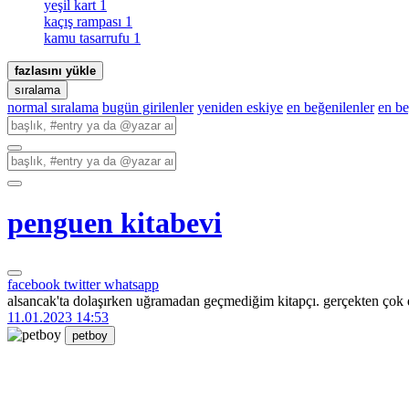
yeşil kart
1
kaçış rampası
1
kamu tasarrufu
1
fazlasını yükle
sıralama
normal sıralama
bugün girilenler
yeniden eskiye
en beğenilenler
en b
penguen kitabevi
facebook
twitter
whatsapp
alsancak'ta dolaşırken uğramadan geçmediğim kitapçı. gerçekten çok 
11.01.2023 14:53
petboy