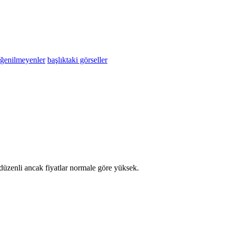
eğenilmeyenler
başlıktaki görseller
düzenli ancak fiyatlar normale göre yüksek.