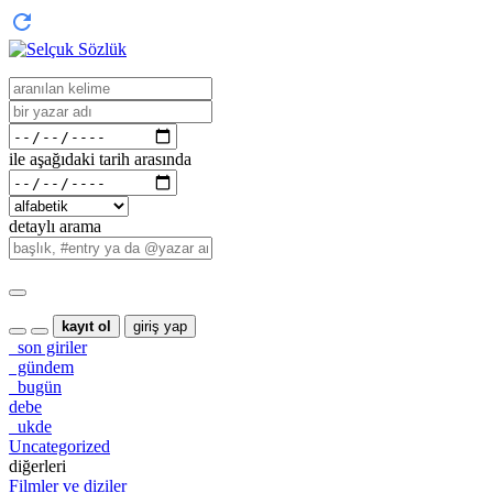
ile aşağıdaki tarih arasında
detaylı arama
kayıt ol
giriş yap
son giriler
gündem
bugün
debe
ukde
Uncategorized
diğerleri
Filmler ve diziler