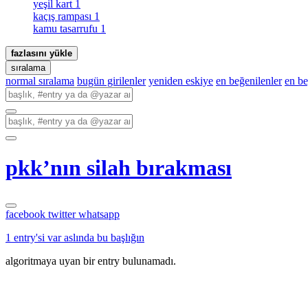
yeşil kart
1
kaçış rampası
1
kamu tasarrufu
1
fazlasını yükle
sıralama
normal sıralama
bugün girilenler
yeniden eskiye
en beğenilenler
en b
pkk’nın silah bırakması
facebook
twitter
whatsapp
1 entry'si var aslında bu başlığın
algoritmaya uyan bir entry bulunamadı.