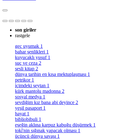
son giriler
rastgele
geç uyumak
1
bahar şenlikleri
1
kuyucaklı yusuf
1
suç ve ceza
2
sesli kitap
2
dünya tarihin en kısa mektuplaşması
1
petrikor
1
i̇çimdeki şeytan
1
kürk mantolu madonna
2
sosyal medya
1
sevdiğim kız bana abi deyince
2
yeşil pasaport
1
hayat
1
bibliobibuli
1
eşeğin aklına karpuz kabuğu düşürmek
1
toki̇'nin sığınak yapacak olması
1
üçüncü dünya savaşı
1