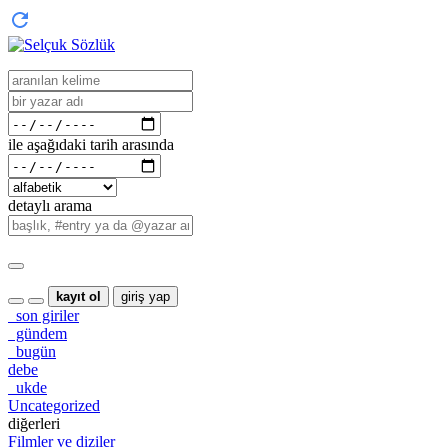
ile aşağıdaki tarih arasında
detaylı arama
kayıt ol
giriş yap
son giriler
gündem
bugün
debe
ukde
Uncategorized
diğerleri
Filmler ve diziler