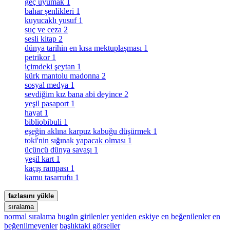
geç uyumak
1
bahar şenlikleri
1
kuyucaklı yusuf
1
suç ve ceza
2
sesli kitap
2
dünya tarihin en kısa mektuplaşması
1
petrikor
1
i̇çimdeki şeytan
1
kürk mantolu madonna
2
sosyal medya
1
sevdiğim kız bana abi deyince
2
yeşil pasaport
1
hayat
1
bibliobibuli
1
eşeğin aklına karpuz kabuğu düşürmek
1
toki̇'nin sığınak yapacak olması
1
üçüncü dünya savaşı
1
yeşil kart
1
kaçış rampası
1
kamu tasarrufu
1
fazlasını yükle
sıralama
normal sıralama
bugün girilenler
yeniden eskiye
en beğenilenler
en
beğenilmeyenler
başlıktaki görseller