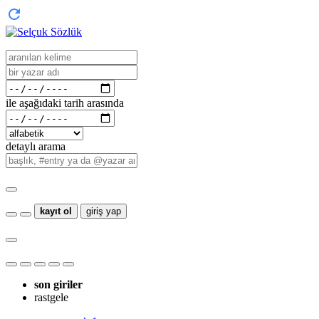
ile aşağıdaki tarih arasında
detaylı arama
kayıt ol
giriş yap
son giriler
rastgele