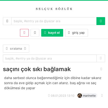
kayıt ol
giriş yap
sıralama
saçını çok sıkı bağlamak
daha serbest olunca beğenmediğimiz için dibine kadar sıkarız
sonra da eve gidip açmak için can atarız. baş ağrısı ve saç
dökülmesi de yapar
08.01.2023 13:10
marinette