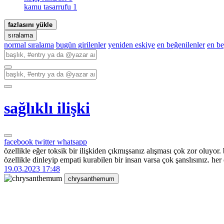
kamu tasarrufu
1
fazlasını yükle
sıralama
normal sıralama
bugün girilenler
yeniden eskiye
en beğenilenler
en b
sağlıklı ilişki
facebook
twitter
whatsapp
özellikle eğer toksik bir ilişkiden çıkmışsanız alışması çok zor oluyo
özellikle dinleyip empati kurabilen bir insan varsa çok şanslısınız. h
19.03.2023 17:48
chrysanthemum