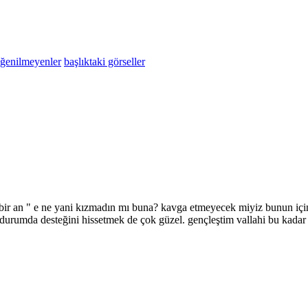
eğenilmeyenler
başlıktaki görseller
r. bir an " e ne yani kızmadın mı buna? kavga etmeyecek miyiz bunun için
er durumda desteğini hissetmek de çok güzel. gençleştim vallahi bu kadar