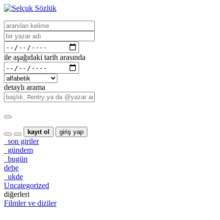
ile aşağıdaki tarih arasında
detaylı arama
kayıt ol
giriş yap
son giriler
gündem
bugün
debe
ukde
Uncategorized
diğerleri
Filmler ve diziler