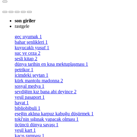
son giriler
rastgele
geç uyumak
1
bahar şenlikleri
1
kuyucaklı yusuf
1
suç ve ceza
2
sesli kitap
2
dünya tarihin en kısa mektuplaşması
1
petrikor
1
i̇çimdeki şeytan
1
kürk mantolu madonna
2
sosyal medya
1
sevdiğim kız bana abi deyince
2
yeşil pasaport
1
hayat
1
bibliobibuli
1
eşeğin aklına karpuz kabuğu düşürmek
1
toki̇'nin sığınak yapacak olması
1
üçüncü dünya savaşı
1
yeşil kart
1
kaçış rampası
1