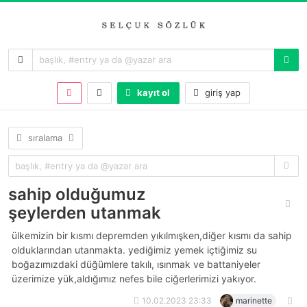
kayıt ol
giriş yap
sıralama
sahip olduğumuz
şeylerden utanmak
ülkemizin bir kısmı depremden yıkılmışken,diğer kısmı da sahip
olduklarından utanmakta. yediğimiz yemek içtiğimiz su
boğazımızdaki düğümlere takılı, ısınmak ve battaniyeler
üzerimize yük,aldığımız nefes bile ciğerlerimizi yakıyor.
10.02.2023 23:33
marinette