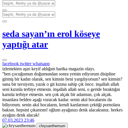
seda sayan’ın erol köseye
yaptığı atar
facebook
twitter
whatsapp
izlemekten aşırı keyif aldığım harika magazin olayı.
''ben çocuğumun doğumundan sonra yemin ediyorum disipline
girmiş bir kadın olarak, sen kimsin beni yargılıyorsun? sen kimsin?
sana bir tavsiyem, yazık o git kızına sahip çık önce. inşallah allah
seni kızınla terbiye etmesin. inşallah allah seni, o geride bıraktığın
karınla terbiye etmesin. sen çok alçak bir adamsın, çok alçak.
insanlara belden aşağı vuracak kadar. senin akıl hocalarını da
biliyorum. senin akıl hocaların, kendi karılarının çektiği pornolara
baksın. hepsini çıkarırım! oğlum ayağınızı denk alacaksınız. herkes
ayağını denk alacak!
07.03.2023 23:46
chrysanthemum