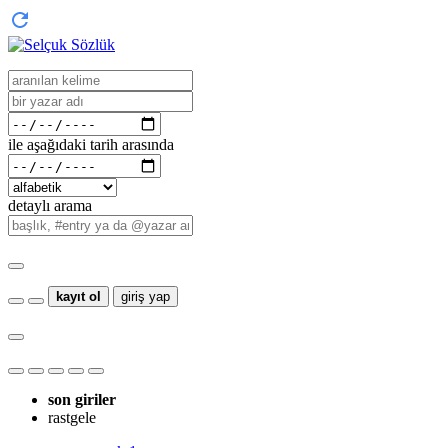
ile aşağıdaki tarih arasında
detaylı arama
kayıt ol
giriş yap
son giriler
rastgele