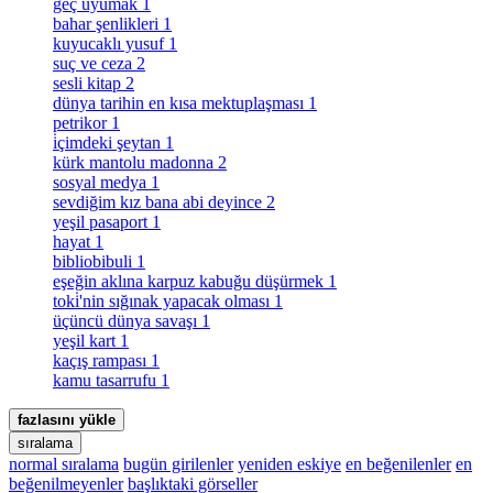
geç uyumak
1
bahar şenlikleri
1
kuyucaklı yusuf
1
suç ve ceza
2
sesli kitap
2
dünya tarihin en kısa mektuplaşması
1
petrikor
1
i̇çimdeki şeytan
1
kürk mantolu madonna
2
sosyal medya
1
sevdiğim kız bana abi deyince
2
yeşil pasaport
1
hayat
1
bibliobibuli
1
eşeğin aklına karpuz kabuğu düşürmek
1
toki̇'nin sığınak yapacak olması
1
üçüncü dünya savaşı
1
yeşil kart
1
kaçış rampası
1
kamu tasarrufu
1
fazlasını yükle
sıralama
normal sıralama
bugün girilenler
yeniden eskiye
en beğenilenler
en
beğenilmeyenler
başlıktaki görseller