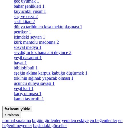
geç uyumak
1
bahar şenlikleri
1
kuyucaklı yusuf
1
suç ve ceza
2
sesli kitap
2
dünya tarihin en kısa mektuplaşması
1
petrikor
1
i̇çimdeki şeytan
1
kürk mantolu madonna
2
sosyal medya
1
sevdiğim kız bana abi deyince
2
yeşil pasaport
1
hayat
1
bibliobibuli
1
eşeğin aklına karpuz kabuğu düşürmek
1
toki̇'nin sığınak yapacak olması
1
üçüncü dünya savaşı
1
yeşil kart
1
kaçış rampası
1
kamu tasarrufu
1
fazlasını yükle
sıralama
normal sıralama
bugün girilenler
yeniden eskiye
en beğenilenler
en
beğenilmeyenler
başlıktaki görseller