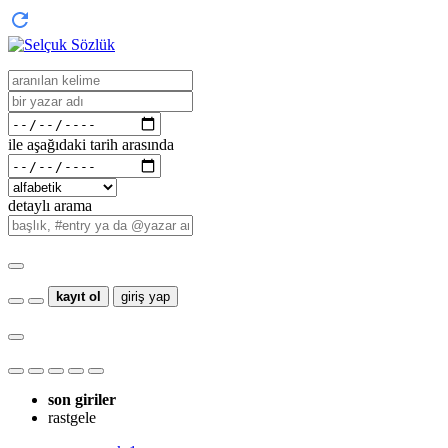
ile aşağıdaki tarih arasında
detaylı arama
kayıt ol
giriş yap
son giriler
rastgele