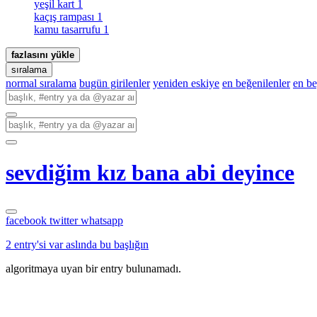
yeşil kart
1
kaçış rampası
1
kamu tasarrufu
1
fazlasını yükle
sıralama
normal sıralama
bugün girilenler
yeniden eskiye
en beğenilenler
en b
sevdiğim kız bana abi deyince
facebook
twitter
whatsapp
2 entry'si var aslında bu başlığın
algoritmaya uyan bir entry bulunamadı.