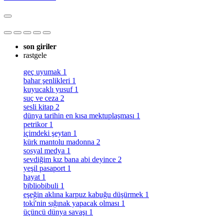
son giriler
rastgele
geç uyumak
1
bahar şenlikleri
1
kuyucaklı yusuf
1
suç ve ceza
2
sesli kitap
2
dünya tarihin en kısa mektuplaşması
1
petrikor
1
i̇çimdeki şeytan
1
kürk mantolu madonna
2
sosyal medya
1
sevdiğim kız bana abi deyince
2
yeşil pasaport
1
hayat
1
bibliobibuli
1
eşeğin aklına karpuz kabuğu düşürmek
1
toki̇'nin sığınak yapacak olması
1
üçüncü dünya savaşı
1