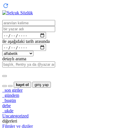
ile aşağıdaki tarih arasında
detaylı arama
kayıt ol
giriş yap
son giriler
gündem
bugün
debe
ukde
Uncategorized
diğerleri
Filmler ve diziler