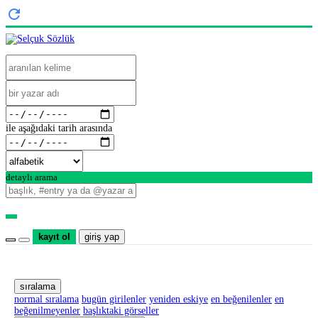
ile aşağıdaki tarih arasında
detaylı arama
kayıt ol
giriş yap
sıralama
normal sıralama
bugün girilenler
yeniden eskiye
en beğenilenler
en
beğenilmeyenler
başlıktaki görseller