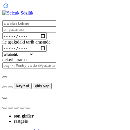
ile aşağıdaki tarih arasında
detaylı arama
kayıt ol
giriş yap
son giriler
rastgele