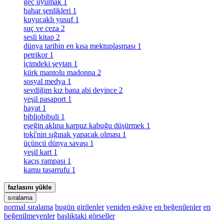
geç uyumak
1
bahar şenlikleri
1
kuyucaklı yusuf
1
suç ve ceza
2
sesli kitap
2
dünya tarihin en kısa mektuplaşması
1
petrikor
1
i̇çimdeki şeytan
1
kürk mantolu madonna
2
sosyal medya
1
sevdiğim kız bana abi deyince
2
yeşil pasaport
1
hayat
1
bibliobibuli
1
eşeğin aklına karpuz kabuğu düşürmek
1
toki̇'nin sığınak yapacak olması
1
üçüncü dünya savaşı
1
yeşil kart
1
kaçış rampası
1
kamu tasarrufu
1
fazlasını yükle
sıralama
normal sıralama
bugün girilenler
yeniden eskiye
en beğenilenler
en
beğenilmeyenler
başlıktaki görseller