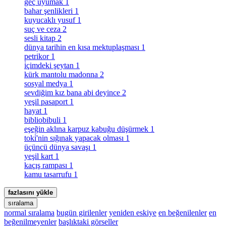
geç uyumak
1
bahar şenlikleri
1
kuyucaklı yusuf
1
suç ve ceza
2
sesli kitap
2
dünya tarihin en kısa mektuplaşması
1
petrikor
1
i̇çimdeki şeytan
1
kürk mantolu madonna
2
sosyal medya
1
sevdiğim kız bana abi deyince
2
yeşil pasaport
1
hayat
1
bibliobibuli
1
eşeğin aklına karpuz kabuğu düşürmek
1
toki̇'nin sığınak yapacak olması
1
üçüncü dünya savaşı
1
yeşil kart
1
kaçış rampası
1
kamu tasarrufu
1
fazlasını yükle
sıralama
normal sıralama
bugün girilenler
yeniden eskiye
en beğenilenler
en
beğenilmeyenler
başlıktaki görseller