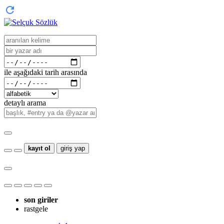
ile aşağıdaki tarih arasında
detaylı arama
kayıt ol
giriş yap
son giriler
rastgele