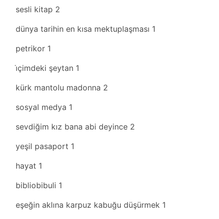
sesli kitap
2
dünya tarihin en kısa mektuplaşması
1
petrikor
1
i̇çimdeki şeytan
1
kürk mantolu madonna
2
sosyal medya
1
sevdiğim kız bana abi deyince
2
yeşil pasaport
1
hayat
1
bibliobibuli
1
eşeğin aklına karpuz kabuğu düşürmek
1