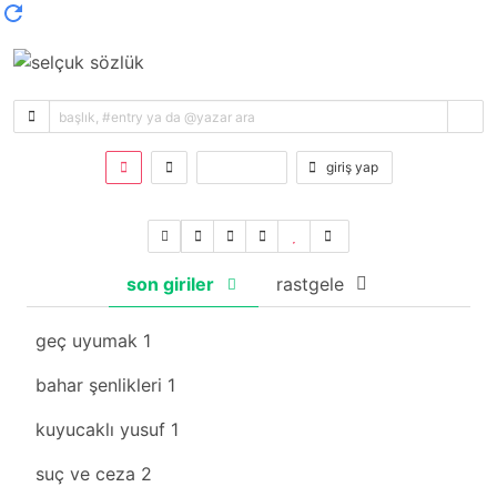
kayıt ol
giriş yap
son giriler
rastgele
geç uyumak
1
bahar şenlikleri
1
kuyucaklı yusuf
1
suç ve ceza
2