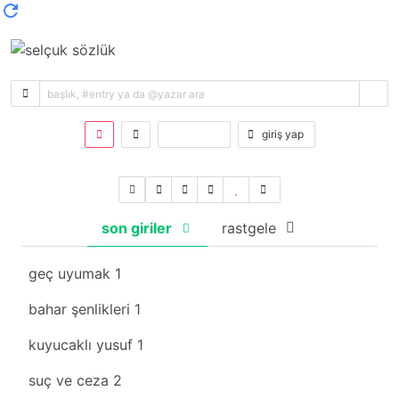
kayıt ol
giriş yap
son giriler
rastgele
geç uyumak
1
bahar şenlikleri
1
kuyucaklı yusuf
1
suç ve ceza
2