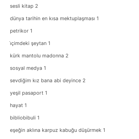
sesli kitap
2
dünya tarihin en kısa mektuplaşması
1
petrikor
1
i̇çimdeki şeytan
1
kürk mantolu madonna
2
sosyal medya
1
sevdiğim kız bana abi deyince
2
yeşil pasaport
1
hayat
1
bibliobibuli
1
eşeğin aklına karpuz kabuğu düşürmek
1