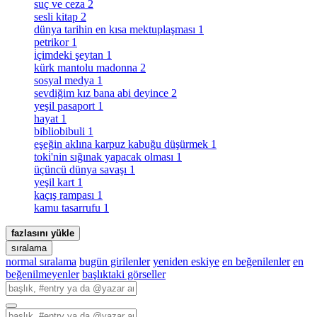
suç ve ceza
2
sesli kitap
2
dünya tarihin en kısa mektuplaşması
1
petrikor
1
i̇çimdeki şeytan
1
kürk mantolu madonna
2
sosyal medya
1
sevdiğim kız bana abi deyince
2
yeşil pasaport
1
hayat
1
bibliobibuli
1
eşeğin aklına karpuz kabuğu düşürmek
1
toki̇'nin sığınak yapacak olması
1
üçüncü dünya savaşı
1
yeşil kart
1
kaçış rampası
1
kamu tasarrufu
1
fazlasını yükle
sıralama
normal sıralama
bugün girilenler
yeniden eskiye
en beğenilenler
en
beğenilmeyenler
başlıktaki görseller