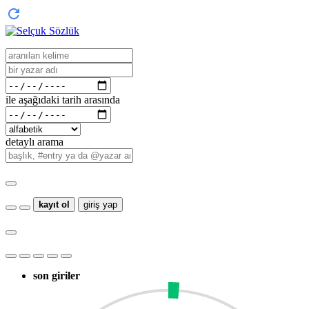
ile aşağıdaki tarih arasında
detaylı arama
kayıt ol
giriş yap
son giriler