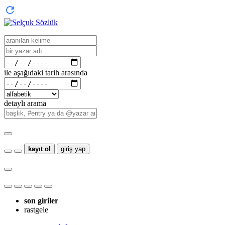
ile aşağıdaki tarih arasında
detaylı arama
kayıt ol
giriş yap
son giriler
rastgele