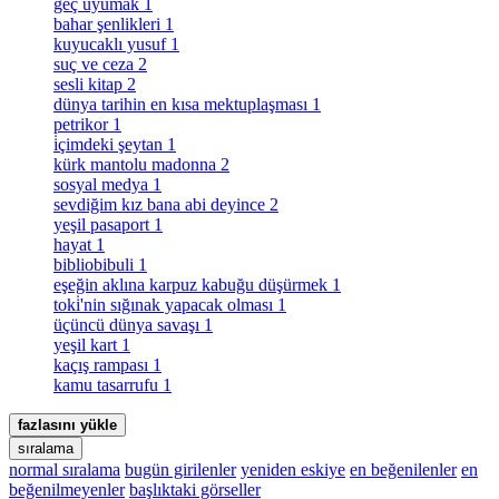
geç uyumak
1
bahar şenlikleri
1
kuyucaklı yusuf
1
suç ve ceza
2
sesli kitap
2
dünya tarihin en kısa mektuplaşması
1
petrikor
1
i̇çimdeki şeytan
1
kürk mantolu madonna
2
sosyal medya
1
sevdiğim kız bana abi deyince
2
yeşil pasaport
1
hayat
1
bibliobibuli
1
eşeğin aklına karpuz kabuğu düşürmek
1
toki̇'nin sığınak yapacak olması
1
üçüncü dünya savaşı
1
yeşil kart
1
kaçış rampası
1
kamu tasarrufu
1
fazlasını yükle
sıralama
normal sıralama
bugün girilenler
yeniden eskiye
en beğenilenler
en
beğenilmeyenler
başlıktaki görseller