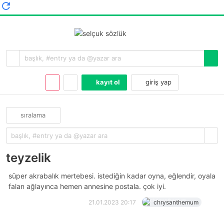
kayıt ol
giriş yap
sıralama
teyzelik
süper akrabalık mertebesi. istediğin kadar oyna, eğlendir, oyala
falan ağlayınca hemen annesine postala. çok iyi.
21.01.2023 20:17
chrysanthemum