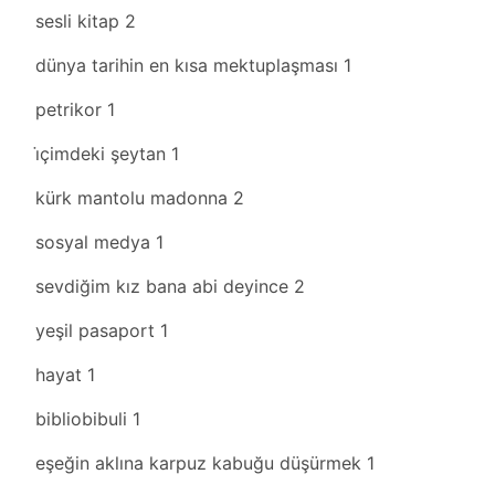
sesli kitap
2
dünya tarihin en kısa mektuplaşması
1
petrikor
1
i̇çimdeki şeytan
1
kürk mantolu madonna
2
sosyal medya
1
sevdiğim kız bana abi deyince
2
yeşil pasaport
1
hayat
1
bibliobibuli
1
eşeğin aklına karpuz kabuğu düşürmek
1