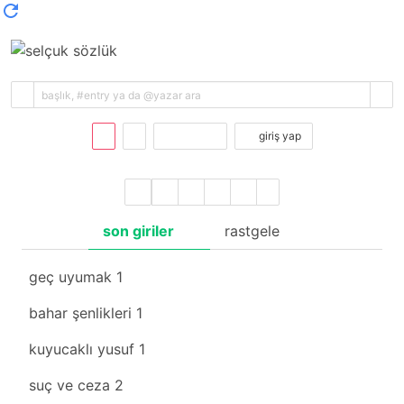
kayıt ol
giriş yap
son giriler
rastgele
geç uyumak
1
bahar şenlikleri
1
kuyucaklı yusuf
1
suç ve ceza
2