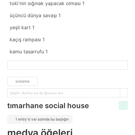
toki̇'nin sığınak yapacak olması
1
üçüncü dünya savaşı
1
yeşil kart
1
kaçış rampası
1
kamu tasarrufu
1
fazlasını yükle
sıralama
tımarhane social house
1 entry'si var aslında bu başlığın
medya öğeleri