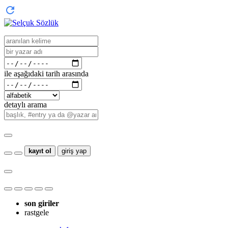
ile aşağıdaki tarih arasında
detaylı arama
kayıt ol
giriş yap
son giriler
rastgele