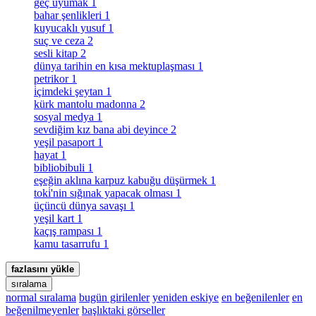
geç uyumak
1
bahar şenlikleri
1
kuyucaklı yusuf
1
suç ve ceza
2
sesli kitap
2
dünya tarihin en kısa mektuplaşması
1
petrikor
1
i̇çimdeki şeytan
1
kürk mantolu madonna
2
sosyal medya
1
sevdiğim kız bana abi deyince
2
yeşil pasaport
1
hayat
1
bibliobibuli
1
eşeğin aklına karpuz kabuğu düşürmek
1
toki̇'nin sığınak yapacak olması
1
üçüncü dünya savaşı
1
yeşil kart
1
kaçış rampası
1
kamu tasarrufu
1
fazlasını yükle
sıralama
normal sıralama
bugün girilenler
yeniden eskiye
en beğenilenler
en
beğenilmeyenler
başlıktaki görseller