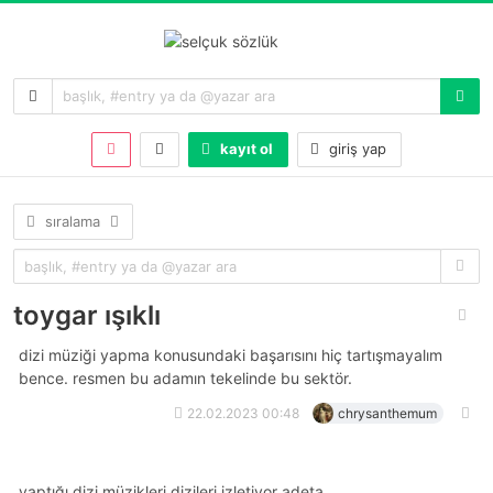
kayıt ol
giriş yap
sıralama
toygar ışıklı
dizi müziği yapma konusundaki başarısını hiç tartışmayalım
bence. resmen bu adamın tekelinde bu sektör.
22.02.2023 00:48
chrysanthemum
yaptığı dizi müzikleri dizileri izletiyor adeta.