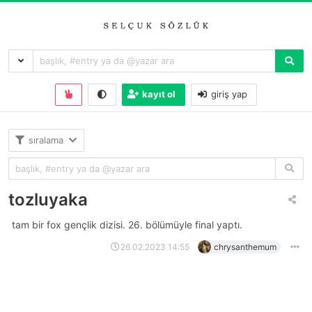
kayıt ol
giriş yap
sıralama
tozluyaka
tam bir fox gençlik dizisi. 26. bölümüyle final yaptı.
26.02.2023 14:55
chrysanthemum