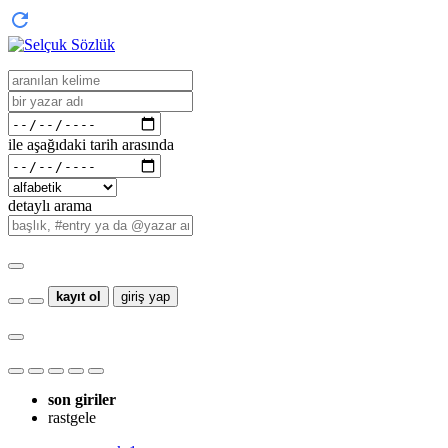
ile aşağıdaki tarih arasında
detaylı arama
kayıt ol
giriş yap
son giriler
rastgele