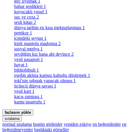
geç uyumak
1
bahar şenlikleri
1
kuyucaklı yusuf
1
suç ve ceza
2
sesli kitap
2
dünya tarihin en kısa mektuplaşması
1
petrikor
1
i̇çimdeki şeytan
1
kürk mantolu madonna
2
sosyal medya
1
sevdiğim kız bana abi deyince
2
yeşil pasaport
1
hayat
1
bibliobibuli
1
eşeğin aklına karpuz kabuğu düşürmek
1
toki̇'nin sığınak yapacak olması
1
üçüncü dünya savaşı
1
yeşil kart
1
kaçış rampası
1
kamu tasarrufu
1
fazlasını yükle
sıralama
normal sıralama
bugün girilenler
yeniden eskiye
en beğenilenler
en
beğenilmeyenler
başlıktaki görseller