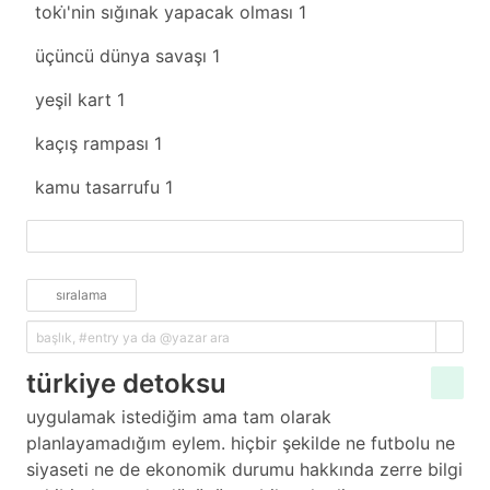
toki̇'nin sığınak yapacak olması
1
üçüncü dünya savaşı
1
yeşil kart
1
kaçış rampası
1
kamu tasarrufu
1
fazlasını yükle
sıralama
türkiye detoksu
uygulamak istediğim ama tam olarak
planlayamadığım eylem. hiçbir şekilde ne futbolu ne
siyaseti ne de ekonomik durumu hakkında zerre bilgi