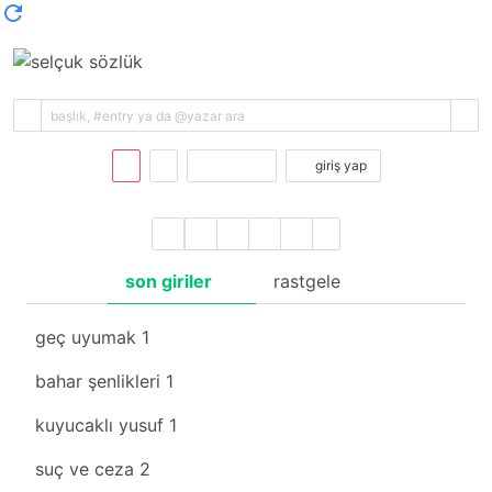
kayıt ol
giriş yap
son giriler
rastgele
geç uyumak
1
bahar şenlikleri
1
kuyucaklı yusuf
1
suç ve ceza
2