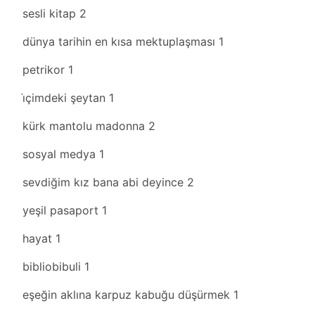
sesli kitap
2
dünya tarihin en kısa mektuplaşması
1
petrikor
1
i̇çimdeki şeytan
1
kürk mantolu madonna
2
sosyal medya
1
sevdiğim kız bana abi deyince
2
yeşil pasaport
1
hayat
1
bibliobibuli
1
eşeğin aklına karpuz kabuğu düşürmek
1