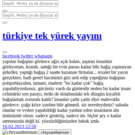
türkiye tek yürek yayını
facebook
twitter
whatsapp
yapılan bağışları görünce ağzı açık kalan, şaşıran insanları
görüyorum, komik. sattığı bir evin parası kadar bile bağış yapmayan
şirketler, yaptığı bağışı 2 saatte kazanan firmalar... rezalet bir yayın
gerçekten. hadi genel hacminizi göz ardı edip yaptığınız bağışları
pohpohlayalım, tamam. madem "bu kadar çok" bağış
yapabiliyordunuz, gücünüz vardı da günlerdir neden bu kadar insan
cebindeki son parayı, belki de dolabındaki tek düzgün kıyafeti
bağışlamak zorunda kaldı? i̇nsanlar çadır çadır diye mahvoldu
günlerce. çoğu köye yardım bile gitmedi. siz neredeydiniz? sahada
olanlar ve evden yapabildiği kadar yardım eden insanların ahı
üstünüzde olsun. sadece gösteriş, sadece ün. hiçbir şey o kadar
umrunuzda değil ki. yüzsüzlüğünüzden bıktık artık.
16.02.2023 22:50
chrysanthemum