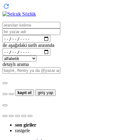
ile aşağıdaki tarih arasında
detaylı arama
kayıt ol
giriş yap
son giriler
rastgele