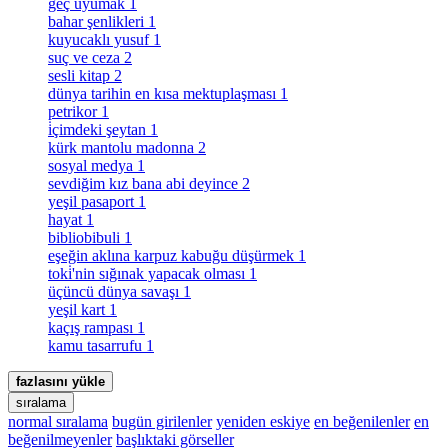
geç uyumak
1
bahar şenlikleri
1
kuyucaklı yusuf
1
suç ve ceza
2
sesli kitap
2
dünya tarihin en kısa mektuplaşması
1
petrikor
1
i̇çimdeki şeytan
1
kürk mantolu madonna
2
sosyal medya
1
sevdiğim kız bana abi deyince
2
yeşil pasaport
1
hayat
1
bibliobibuli
1
eşeğin aklına karpuz kabuğu düşürmek
1
toki̇'nin sığınak yapacak olması
1
üçüncü dünya savaşı
1
yeşil kart
1
kaçış rampası
1
kamu tasarrufu
1
fazlasını yükle
sıralama
normal sıralama
bugün girilenler
yeniden eskiye
en beğenilenler
en
beğenilmeyenler
başlıktaki görseller