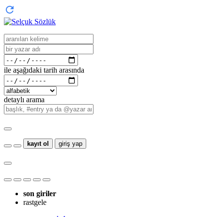
ile aşağıdaki tarih arasında
detaylı arama
kayıt ol
giriş yap
son giriler
rastgele