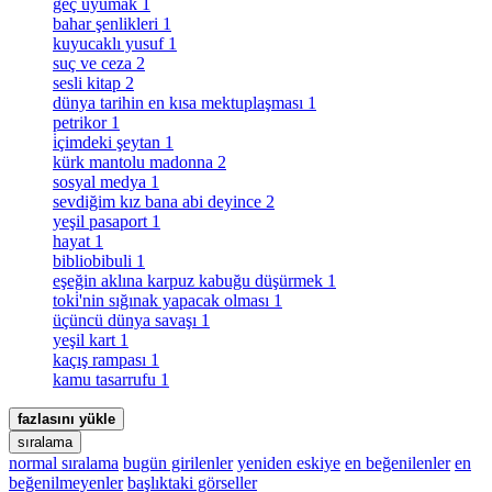
geç uyumak
1
bahar şenlikleri
1
kuyucaklı yusuf
1
suç ve ceza
2
sesli kitap
2
dünya tarihin en kısa mektuplaşması
1
petrikor
1
i̇çimdeki şeytan
1
kürk mantolu madonna
2
sosyal medya
1
sevdiğim kız bana abi deyince
2
yeşil pasaport
1
hayat
1
bibliobibuli
1
eşeğin aklına karpuz kabuğu düşürmek
1
toki̇'nin sığınak yapacak olması
1
üçüncü dünya savaşı
1
yeşil kart
1
kaçış rampası
1
kamu tasarrufu
1
fazlasını yükle
sıralama
normal sıralama
bugün girilenler
yeniden eskiye
en beğenilenler
en
beğenilmeyenler
başlıktaki görseller