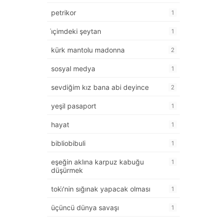
petrikor
1
i̇çimdeki şeytan
1
kürk mantolu madonna
2
sosyal medya
1
sevdiğim kız bana abi deyince
2
yeşil pasaport
1
hayat
1
bibliobibuli
1
eşeğin aklına karpuz kabuğu
1
düşürmek
toki̇'nin sığınak yapacak olması
1
üçüncü dünya savaşı
1