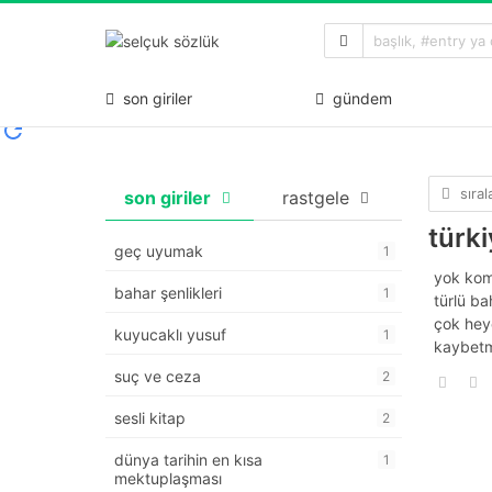
son giriler
gündem
sıra
son giriler
rastgele
türki
geç uyumak
1
yok komş
bahar şenlikleri
1
türlü ba
çok heye
kuyucaklı yusuf
1
kaybetm
suç ve ceza
2
sesli kitap
2
dünya tarihin en kısa
1
mektuplaşması