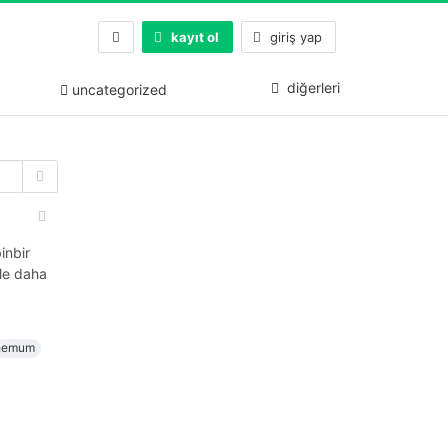
kayıt ol
giriş yap
diğerleri
uncategorized
inbir
ile daha
hemum