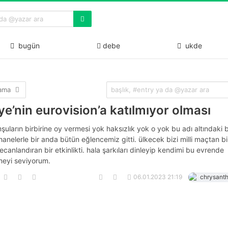
bugün
debe
ukde
lama
ye’nin eurovision’a katılmıyor olması
uların birbirine oy vermesi yok haksızlık yok o yok bu adı altındaki b
hanelerle bir anda bütün eğlencemiz gitti. ülkecek bizi milli maçtan b
canlandıran bir etkinlikti. hala şarkıları dinleyip kendimi bu evrende
eyi seviyorum.
06.01.2023 21:19
chrysant