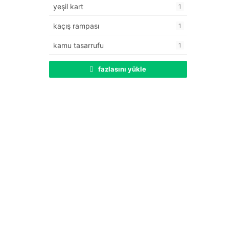
yeşil kart
1
kaçış rampası
1
kamu tasarrufu
1
fazlasını yükle