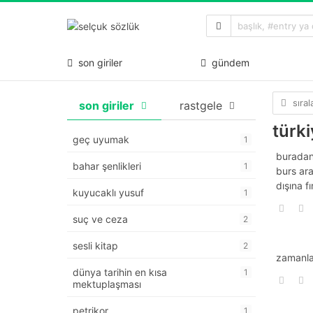
son giriler
gündem
sıra
son giriler
rastgele
türki
geç uyumak
1
buradan 
bahar şenlikleri
1
burs ara
dışına fı
kuyucaklı yusuf
1
suç ve ceza
2
sesli kitap
2
zamanl
dünya tarihin en kısa
1
mektuplaşması
petrikor
1