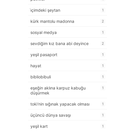
i̇çimdeki şeytan
1
kürk mantolu madonna
2
sosyal medya
1
sevdiğim kız bana abi deyince
2
yeşil pasaport
1
hayat
1
bibliobibuli
1
eşeğin aklına karpuz kabuğu
1
düşürmek
toki̇'nin sığınak yapacak olması
1
üçüncü dünya savaşı
1
yeşil kart
1