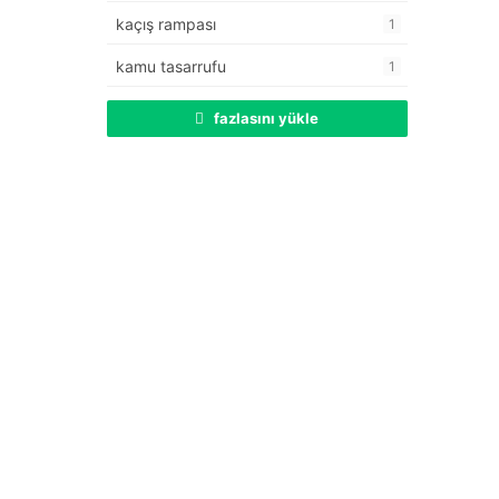
kaçış rampası
1
kamu tasarrufu
1
fazlasını yükle