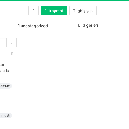
kayıt ol
giriş yap
diğerleri
uncategorized
tan,
nırlar
hemum
musti