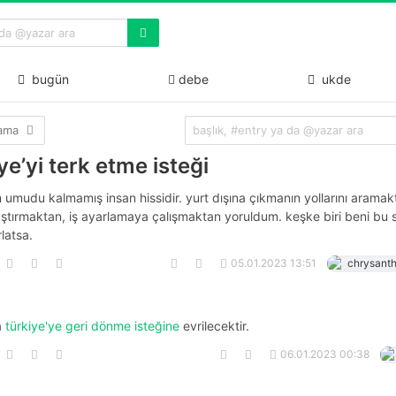
bugün
debe
ukde
lama
ye’yi terk etme isteği
umudu kalmamış insan hissidir. yurt dışına çıkmanın yollarını aramak
ştırmaktan, iş ayarlamaya çalışmaktan yoruldum. keşke biri beni bu sı
rlatsa.
05.01.2023 13:51
chrysant
a
türkiye'ye geri dönme isteğine
evrilecektir.
06.01.2023 00:38