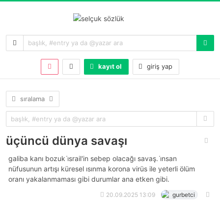
kayıt ol
giriş yap
sıralama
üçüncü dünya savaşı
galiba kanı bozuk i̇srail'in sebep olacağı savaş. i̇nsan
nüfusunun artışı küresel ısınma korona virüs ile yeterli ölüm
oranı yakalanmaması gibi durumlar ana etken gibi.
20.09.2025 13:09
gurbetci