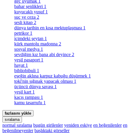
geç uyumak
1
bahar şenlikleri
1
kuyucaklı yusuf
1
suç ve ceza
2
sesli kitap
2
dünya tarihin en kısa mektuplaşması
1
petrikor
1
i̇çimdeki şeytan
1
kürk mantolu madonna
2
sosyal medya
1
sevdiğim kız bana abi deyince
2
yeşil pasaport
1
hayat
1
bibliobibuli
1
eşeğin aklına karpuz kabuğu düşürmek
1
toki̇'nin sığınak yapacak olması
1
üçüncü dünya savaşı
1
yeşil kart
1
kaçış rampası
1
kamu tasarrufu
1
fazlasını yükle
sıralama
normal sıralama
bugün girilenler
yeniden eskiye
en beğenilenler
en
beğenilmeyenler
başlıktaki görseller