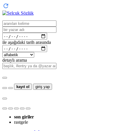
ile aşağıdaki tarih arasında
detaylı arama
kayıt ol
giriş yap
son giriler
rastgele