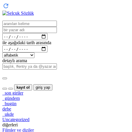
ile aşağıdaki tarih arasında
detaylı arama
kayıt ol
giriş yap
son giriler
gündem
bugün
debe
ukde
Uncategorized
diğerleri
Filmler ve diziler