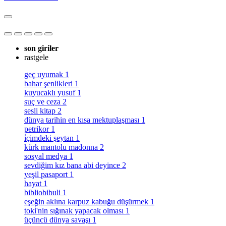
son giriler
rastgele
geç uyumak
1
bahar şenlikleri
1
kuyucaklı yusuf
1
suç ve ceza
2
sesli kitap
2
dünya tarihin en kısa mektuplaşması
1
petrikor
1
i̇çimdeki şeytan
1
kürk mantolu madonna
2
sosyal medya
1
sevdiğim kız bana abi deyince
2
yeşil pasaport
1
hayat
1
bibliobibuli
1
eşeğin aklına karpuz kabuğu düşürmek
1
toki̇'nin sığınak yapacak olması
1
üçüncü dünya savaşı
1