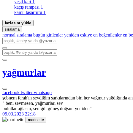
yeşil kart
1
kaçış rampası
1
kamu tasarrufu
1
fazlasını yükle
sıralama
normal sıralama
bugün girilenler
yeniden eskiye
en beğenilenler
en b
yağmurlar
facebook
twitter
whatsapp
şebnem ferah'ın sevdiğim şarkılarından biri her yağmur yağdığında a
" beni sevmesen, yağmurları sev
bulutlar ağlasın, sen gül güneş doğsun yeniden"
05.03.2023 22:18
marinette