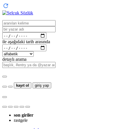
ile aşağıdaki tarih arasında
detaylı arama
kayıt ol
giriş yap
son giriler
rastgele