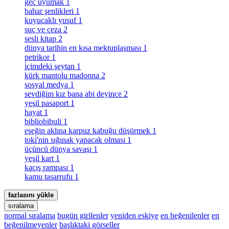
geç uyumak
1
bahar şenlikleri
1
kuyucaklı yusuf
1
suç ve ceza
2
sesli kitap
2
dünya tarihin en kısa mektuplaşması
1
petrikor
1
i̇çimdeki şeytan
1
kürk mantolu madonna
2
sosyal medya
1
sevdiğim kız bana abi deyince
2
yeşil pasaport
1
hayat
1
bibliobibuli
1
eşeğin aklına karpuz kabuğu düşürmek
1
toki̇'nin sığınak yapacak olması
1
üçüncü dünya savaşı
1
yeşil kart
1
kaçış rampası
1
kamu tasarrufu
1
fazlasını yükle
sıralama
normal sıralama
bugün girilenler
yeniden eskiye
en beğenilenler
en
beğenilmeyenler
başlıktaki görseller