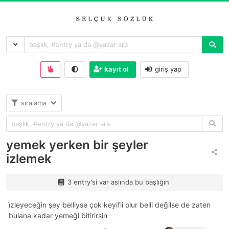
kayıt ol
giriş yap
sıralama
yemek yerken bir şeyler
izlemek
3 entry'si var aslında bu başlığın
i̇zleyeceğin şey belliyse çok keyifli olur belli değilse de zaten
bulana kadar yemeği bitirirsin