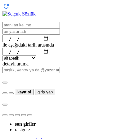
ile aşağıdaki tarih arasında
detaylı arama
kayıt ol
giriş yap
son giriler
rastgele