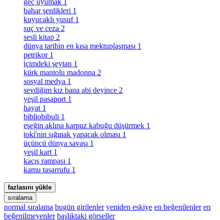
geç uyumak
1
bahar şenlikleri
1
kuyucaklı yusuf
1
suç ve ceza
2
sesli kitap
2
dünya tarihin en kısa mektuplaşması
1
petrikor
1
i̇çimdeki şeytan
1
kürk mantolu madonna
2
sosyal medya
1
sevdiğim kız bana abi deyince
2
yeşil pasaport
1
hayat
1
bibliobibuli
1
eşeğin aklına karpuz kabuğu düşürmek
1
toki̇'nin sığınak yapacak olması
1
üçüncü dünya savaşı
1
yeşil kart
1
kaçış rampası
1
kamu tasarrufu
1
fazlasını yükle
sıralama
normal sıralama
bugün girilenler
yeniden eskiye
en beğenilenler
en
beğenilmeyenler
başlıktaki görseller