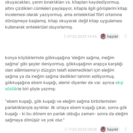
okuyacakları, yarım bıraktıkları vs. kitapları kaydediyormuş.
altını çizdikleri cümleleri paylaşıyor, kitapla ilgili görüşlerini kitap
incelemesi olarak yazıyormuş. ama entelektüel flört ortamına
dönüşmeye başlamış. kitap okuyarak değil kitap uygulaması
kullanarak entelektüel oluyorlarmış.
07.02.2025 14:05
hayret
konya köylüklerinde gökkuşağına 'eleğim sağma, ineğim
sağma' gibi şeyler deniyormuş. gökkuşağının arapça karşılığı
olan alâimisema'yı düzgün telafi edemedikleri için eleğim
sağma ya da ineğim sağma dedikleri tahmin ediliyormuş.
gökkuşağına ebem kuşağı, alemir diyenler de var. ayrıca
ekşi
sözlük
te biri şöyle yazmış:
"ebem kuşağı, gök kuşağı ve eleğim sağma birbirlerinden
parlaklıklarıyla ayrılırlar. ilk ortaya ebem kuşağı çıkar, sonra gök
kuşağı - ki bu dönem en parlak olduğu zaman- sonra da eleğim
sağmaya dönüşür ve yok olur."
11.02.2025 09:26
hayret