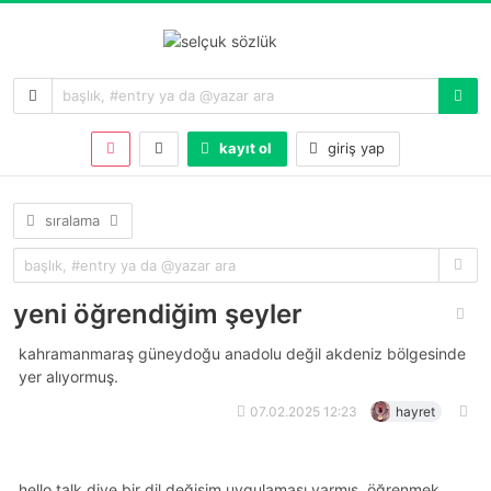
kayıt ol
giriş yap
sıralama
yeni öğrendiğim şeyler
kahramanmaraş güneydoğu anadolu değil akdeniz bölgesinde
yer alıyormuş.
07.02.2025 12:23
hayret
hello talk diye bir dil değişim uygulaması varmış. öğrenmek