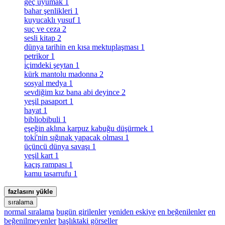
geç uyumak
1
bahar şenlikleri
1
kuyucaklı yusuf
1
suç ve ceza
2
sesli kitap
2
dünya tarihin en kısa mektuplaşması
1
petrikor
1
i̇çimdeki şeytan
1
kürk mantolu madonna
2
sosyal medya
1
sevdiğim kız bana abi deyince
2
yeşil pasaport
1
hayat
1
bibliobibuli
1
eşeğin aklına karpuz kabuğu düşürmek
1
toki̇'nin sığınak yapacak olması
1
üçüncü dünya savaşı
1
yeşil kart
1
kaçış rampası
1
kamu tasarrufu
1
fazlasını yükle
sıralama
normal sıralama
bugün girilenler
yeniden eskiye
en beğenilenler
en
beğenilmeyenler
başlıktaki görseller