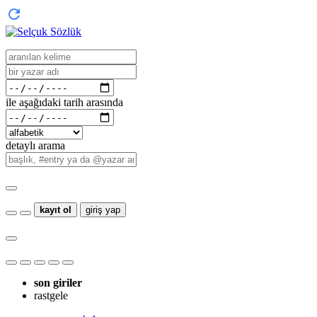
ile aşağıdaki tarih arasında
detaylı arama
kayıt ol
giriş yap
son giriler
rastgele