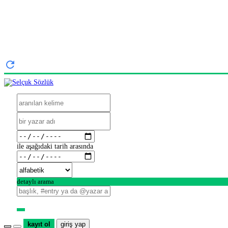
ile aşağıdaki tarih arasında
detaylı arama
kayıt ol
giriş yap