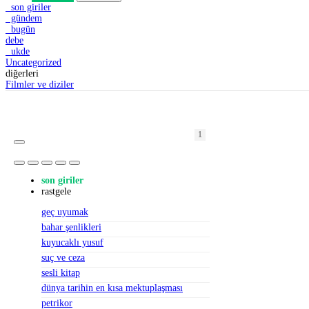
son giriler
gündem
bugün
debe
ukde
Uncategorized
diğerleri
Filmler ve diziler
1
1
1
2
2
1
1
1
2
1
2
1
1
1
1
1
1
1
1
1
son giriler
rastgele
geç uyumak
bahar şenlikleri
kuyucaklı yusuf
suç ve ceza
sesli kitap
dünya tarihin en kısa mektuplaşması
petrikor