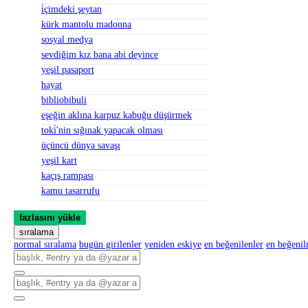
i̇çimdeki şeytan
kürk mantolu madonna
sosyal medya
sevdiğim kız bana abi deyince
yeşil pasaport
hayat
bibliobibuli
eşeğin aklına karpuz kabuğu düşürmek
toki̇'nin sığınak yapacak olması
üçüncü dünya savaşı
yeşil kart
kaçış rampası
kamu tasarrufu
fazlasını yükle
sıralama
normal sıralama
bugün girilenler
yeniden eskiye
en beğenilenler
en beğeni