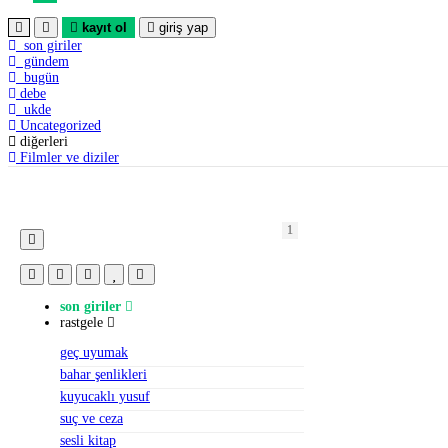
kayıt ol
giriş yap
son giriler
gündem
bugün
debe
ukde
Uncategorized
diğerleri
Filmler ve diziler
1
1
1
2
2
1
1
1
2
1
2
1
1
1
1
1
1
1
1
1
son giriler
rastgele
geç uyumak
bahar şenlikleri
kuyucaklı yusuf
suç ve ceza
sesli kitap