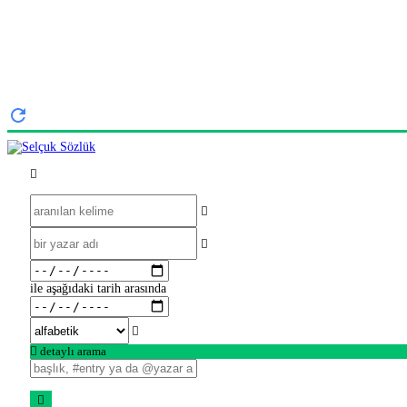
ile aşağıdaki tarih arasında
detaylı arama