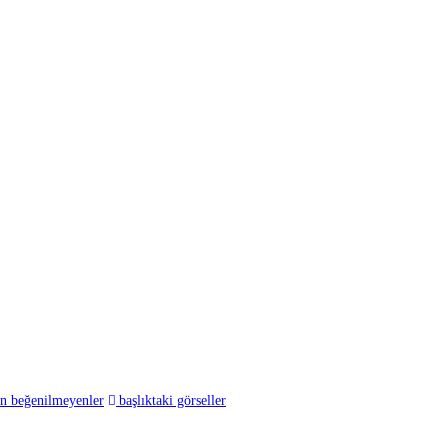
en beğenilmeyenler
başlıktaki görseller