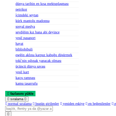
dünya tarihin en kısa mektuplaşması
petrikor
i̇çimdeki şeytan
kürk mantolu madonna
sosyal medya
sevdiğim kız bana abi deyince
yeşil pasaport
hayat
bibliobibuli
eşeğin aklına karpuz kabuğu düşürmek
toki̇'nin sığınak yapacak olması
üçüncü dünya savaşı
yeşil kart
kaçış rampası
kamu tasarrufu
fazlasını yükle
sıralama
normal sıralama
bugün girilenler
yeniden eskiye
en beğenilenler